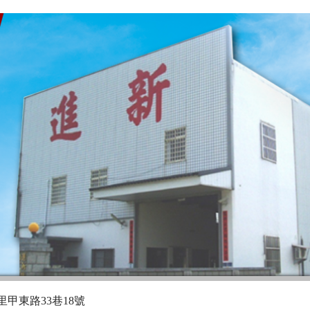
甲東路33巷18號